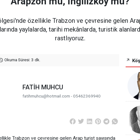
Arapzon mu, İngilizköy mü?
lgesi'nde özellikle Trabzon ve çevresine gelen Arap 
larında yaylalarda, tarihi mekânlarda, turistik alanlar
rastlıyoruz.
Okuma Süresi: 3 dk.
Köş
FATİH MUHCU
fatihmuhcu@hotmail.com - 05462369940
llikle Trabzon ve çevresine gelen Arap turist sayısında