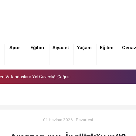
Spor
Eğitim
Siyaset
Yaşam
Eğitim
Cena
den Vatandaşlara Yol Güvenliği Çağrısı
den Vatandaşlara Yol Güvenliği Çağrısı
den Vatandaşlara Yol Güvenliği Çağrısı
01 Haziran 2026 - Pazartesi