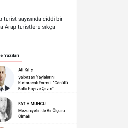
turist sayısında ciddi bir
da Arap turistlere sıkça
e Yazıları
Ali Kılıç
Şalpazarı Yaylalarını
Kurtaracak Formül: "Gönüllü
Katkı Payı ve Çevre"
FATİH MUHCU
Mezuniyetin de Bir Ölçüsü
Olmalı