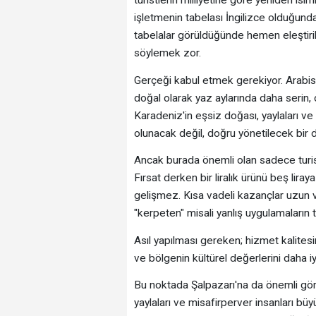
turistlerin milliyetine göre yeniden i
işletmenin tabelası İngilizce olduğun
tabelalar görüldüğünde hemen eleştiri
söylemek zor.
Gerçeği kabul etmek gerekiyor. Arabista
doğal olarak yaz aylarında daha serin, 
Karadeniz'in eşsiz doğası, yaylaları ve
olunacak değil, doğru yönetilecek bi
Ancak burada önemli olan sadece turist 
Fırsat derken bir liralık ürünü beş lir
gelişmez. Kısa vadeli kazançlar uzun 
"kerpeten" misali yanlış uygulamaların
Asıl yapılması gereken; hizmet kalitesin
ve bölgenin kültürel değerlerini daha iyi
Bu noktada Şalpazarı'na da önemli gör
yaylaları ve misafirperver insanları büyü