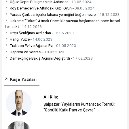
Oğuz Çepni Buluşmasının Ardından -
13.05.2024
Köy Dernekleri ve Altındaki Gizli Oyun -
08.05.2024
Yarasa Çorbası içerler lahana yemeğini beğenmezler -
18.12.2023
Hakeme "Tokat" Atmak Öncelikle yazıma başlamadan önce futbol
ile uzakt -
14.12.2023
Otçu Şenliğinin Ardından -
15.06.2023
Hangi Yüzle -
14.06.2023
Trabzon Evi ve Ağasar Evi -
01.05.2023
Deprem ve Sonrası -
18.02.2023
Dernekçiliğe Bakış Açısını Değiştirdi -
17.02.2023
Köşe Yazıları
Ali Kılıç
Şalpazarı Yaylalarını Kurtaracak Formül:
"Gönüllü Katkı Payı ve Çevre"