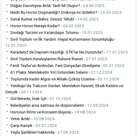
Düğün Davetiyesi Artık Tarih Mi Oluyor? -
24.06.2025
Nedir Bu Horon Düşmanlığı? Diskoya mı Gidelim? -
13.05.2025
Sanal Kumar ve Bahis: Sessiz Tehdit -
14.02.2025
Horon Horon Nereye Kadar? -
04.02.2025
Sisdağı Turizmi ve Vatandaşın Tutumu -
15.01.2025
Sivil Toplum ve İlk Yardım: Hayat Kurtarmanın Sorumluluğu -
12.01.2025
Karadeniz’de Deprem Hazırlığı: STK’lar Ne Durumda? -
11.01.2025
Sivil Toplum Kuruluşlarının Ruhuna İhanet -
07.01.2025
Ferdi Tayfur’un Ardından: Fani Dünyadan Ebediyete -
03.01.2025
61 Plaka: Memleketin Yol Üstündeki Selamı -
22.12.2024
Toplumda Kadın Algısı ve Ahlaki Çöküş Üzerine -
05.11.2024
Yenikapı'da Trabzon Günleri: Memleket Hasreti, Eksik Katılım ve
Gerçek -
04.11.2024
Göl Nerede, İnek İçti -
07.10.2024
Belediyenin arsa satması ile düşüncelerim -
12.09.2024
Horonun Ritmi ve Konserin Büyüsü -
19.08.2024
Yeter Artık! -
10.08.2024
Çarşı Karışık -
30.07.2024
Yayla Şenlikleri Hakkında -
27.06.2024