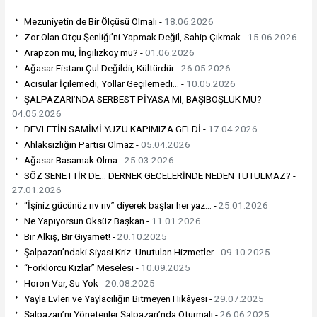
Mezuniyetin de Bir Ölçüsü Olmalı -
18.06.2026
Zor Olan Otçu Şenliği’ni Yapmak Değil, Sahip Çıkmak -
15.06.2026
Arapzon mu, İngilizköy mü? -
01.06.2026
Ağasar Fistanı Çul Değildir, Kültürdür -
26.05.2026
Acısular İçilemedi, Yollar Geçilemedi… -
10.05.2026
ŞALPAZARI’NDA SERBEST PİYASA MI, BAŞIBOŞLUK MU? -
04.05.2026
DEVLETİN SAMİMİ YÜZÜ KAPIMIZA GELDİ -
17.04.2026
Ahlaksızlığın Partisi Olmaz -
05.04.2026
Ağasar Basamak Olma -
25.03.2026
SÖZ SENETTİR DE… DERNEK GECELERİNDE NEDEN TUTULMAZ? -
27.01.2026
“İşiniz gücünüz rıv rıv” diyerek başlar her yaz… -
25.01.2026
Ne Yapıyorsun Öksüz Başkan -
11.01.2026
Bir Alkış, Bir Gıyamet! -
20.10.2025
Şalpazarı’ndaki Siyasi Kriz: Unutulan Hizmetler -
09.10.2025
“Forklörcü Kızlar” Meselesi -
10.09.2025
Horon Var, Su Yok -
20.08.2025
Yayla Evleri ve Yaylacılığın Bitmeyen Hikâyesi -
29.07.2025
Şalpazarı’nı Yönetenler Şalpazarı’nda Oturmalı -
26.06.2025