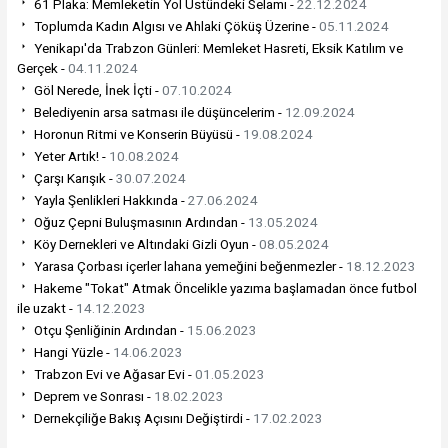
61 Plaka: Memleketin Yol Üstündeki Selamı -
22.12.2024
Toplumda Kadın Algısı ve Ahlaki Çöküş Üzerine -
05.11.2024
Yenikapı'da Trabzon Günleri: Memleket Hasreti, Eksik Katılım ve
Gerçek -
04.11.2024
Göl Nerede, İnek İçti -
07.10.2024
Belediyenin arsa satması ile düşüncelerim -
12.09.2024
Horonun Ritmi ve Konserin Büyüsü -
19.08.2024
Yeter Artık! -
10.08.2024
Çarşı Karışık -
30.07.2024
Yayla Şenlikleri Hakkında -
27.06.2024
Oğuz Çepni Buluşmasının Ardından -
13.05.2024
Köy Dernekleri ve Altındaki Gizli Oyun -
08.05.2024
Yarasa Çorbası içerler lahana yemeğini beğenmezler -
18.12.2023
Hakeme "Tokat" Atmak Öncelikle yazıma başlamadan önce futbol
ile uzakt -
14.12.2023
Otçu Şenliğinin Ardından -
15.06.2023
Hangi Yüzle -
14.06.2023
Trabzon Evi ve Ağasar Evi -
01.05.2023
Deprem ve Sonrası -
18.02.2023
Dernekçiliğe Bakış Açısını Değiştirdi -
17.02.2023