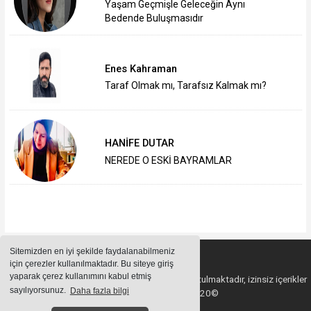
Yaşam Geçmişle Geleceğin Aynı
Bedende Buluşmasıdır
Enes Kahraman
Taraf Olmak mı, Tarafsız Kalmak mı?
HANİFE DUTAR
NEREDE O ESKİ BAYRAMLAR
Sitemizden en iyi şekilde faydalanabilmeniz
için çerezler kullanılmaktadır. Bu siteye giriş
yaparak çerez kullanımını kabul etmiş
Sitemizde bulunan içeriklerin tüm hakları saklı tutulmaktadır, izinsiz içerikler
sayılıyorsunuz.
Daha fazla bilgi
kullanılamaz. Copyright 2020©