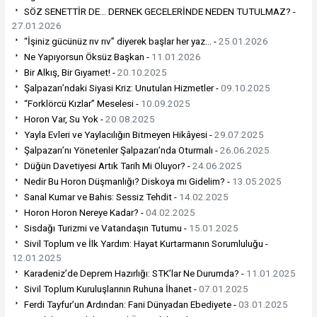
SÖZ SENETTİR DE… DERNEK GECELERİNDE NEDEN TUTULMAZ? -
27.01.2026
“İşiniz gücünüz rıv rıv” diyerek başlar her yaz… -
25.01.2026
Ne Yapıyorsun Öksüz Başkan -
11.01.2026
Bir Alkış, Bir Gıyamet! -
20.10.2025
Şalpazarı’ndaki Siyasi Kriz: Unutulan Hizmetler -
09.10.2025
“Forklörcü Kızlar” Meselesi -
10.09.2025
Horon Var, Su Yok -
20.08.2025
Yayla Evleri ve Yaylacılığın Bitmeyen Hikâyesi -
29.07.2025
Şalpazarı’nı Yönetenler Şalpazarı’nda Oturmalı -
26.06.2025
Düğün Davetiyesi Artık Tarih Mi Oluyor? -
24.06.2025
Nedir Bu Horon Düşmanlığı? Diskoya mı Gidelim? -
13.05.2025
Sanal Kumar ve Bahis: Sessiz Tehdit -
14.02.2025
Horon Horon Nereye Kadar? -
04.02.2025
Sisdağı Turizmi ve Vatandaşın Tutumu -
15.01.2025
Sivil Toplum ve İlk Yardım: Hayat Kurtarmanın Sorumluluğu -
12.01.2025
Karadeniz’de Deprem Hazırlığı: STK’lar Ne Durumda? -
11.01.2025
Sivil Toplum Kuruluşlarının Ruhuna İhanet -
07.01.2025
Ferdi Tayfur’un Ardından: Fani Dünyadan Ebediyete -
03.01.2025