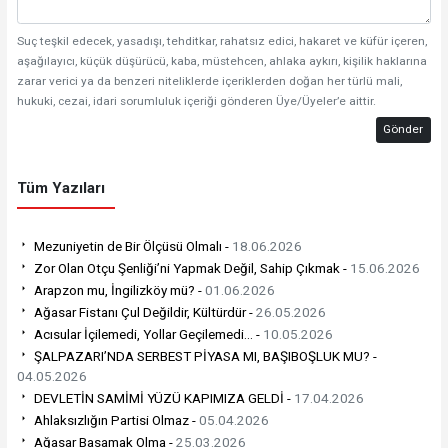
Suç teşkil edecek, yasadışı, tehditkar, rahatsız edici, hakaret ve küfür içeren,
aşağılayıcı, küçük düşürücü, kaba, müstehcen, ahlaka aykırı, kişilik haklarına
zarar verici ya da benzeri niteliklerde içeriklerden doğan her türlü mali,
hukuki, cezai, idari sorumluluk içeriği gönderen Üye/Üyeler’e aittir.
Gönder
Tüm Yazıları
Mezuniyetin de Bir Ölçüsü Olmalı -
18.06.2026
Zor Olan Otçu Şenliği’ni Yapmak Değil, Sahip Çıkmak -
15.06.2026
Arapzon mu, İngilizköy mü? -
01.06.2026
Ağasar Fistanı Çul Değildir, Kültürdür -
26.05.2026
Acısular İçilemedi, Yollar Geçilemedi… -
10.05.2026
ŞALPAZARI’NDA SERBEST PİYASA MI, BAŞIBOŞLUK MU? -
04.05.2026
DEVLETİN SAMİMİ YÜZÜ KAPIMIZA GELDİ -
17.04.2026
Ahlaksızlığın Partisi Olmaz -
05.04.2026
Ağasar Basamak Olma -
25.03.2026