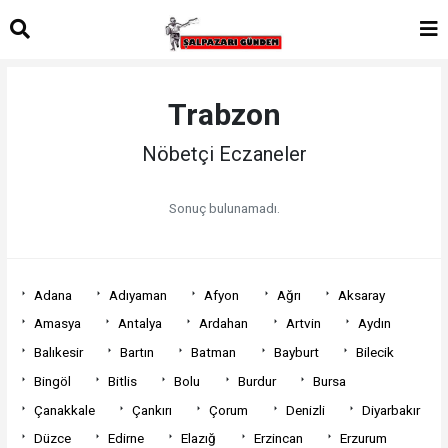
Trabzon
Nöbetçi Eczaneler
Sonuç bulunamadı.
Adana
Adıyaman
Afyon
Ağrı
Aksaray
Amasya
Antalya
Ardahan
Artvin
Aydın
Balıkesir
Bartın
Batman
Bayburt
Bilecik
Bingöl
Bitlis
Bolu
Burdur
Bursa
Çanakkale
Çankırı
Çorum
Denizli
Diyarbakır
Düzce
Edirne
Elazığ
Erzincan
Erzurum