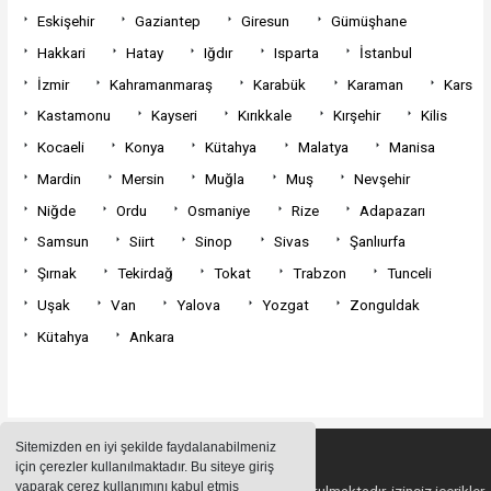
Eskişehir
Gaziantep
Giresun
Gümüşhane
Hakkari
Hatay
Iğdır
Isparta
İstanbul
İzmir
Kahramanmaraş
Karabük
Karaman
Kars
Kastamonu
Kayseri
Kırıkkale
Kırşehir
Kilis
Kocaeli
Konya
Kütahya
Malatya
Manisa
Mardin
Mersin
Muğla
Muş
Nevşehir
Niğde
Ordu
Osmaniye
Rize
Adapazarı
Samsun
Siirt
Sinop
Sivas
Şanlıurfa
Şırnak
Tekirdağ
Tokat
Trabzon
Tunceli
Uşak
Van
Yalova
Yozgat
Zonguldak
Kütahya
Ankara
Sitemizden en iyi şekilde faydalanabilmeniz
için çerezler kullanılmaktadır. Bu siteye giriş
yaparak çerez kullanımını kabul etmiş
Sitemizde bulunan içeriklerin tüm hakları saklı tutulmaktadır, izinsiz içerikler