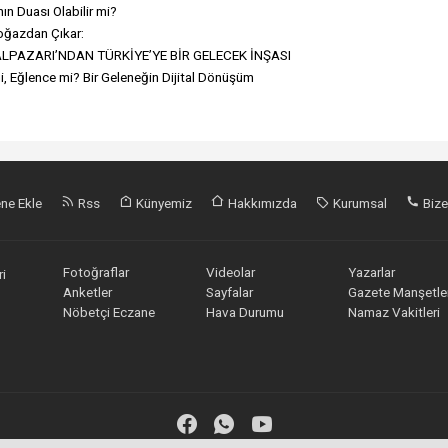
ın Duası Olabilir mi?
oğazdan Çıkar:
LPAZARI’NDAN TÜRKİYE’YE BİR GELECEK İNŞASI
, Eğlence mi? Bir Geleneğin Dijital Dönüşüm
ne Ekle
Rss
Künyemiz
Hakkımızda
Kurumsal
Bize
Fotoğraflar
Videolar
Yazarlar
i
Anketler
Sayfalar
Gazete Manşetler
Nöbetçi Eczane
Hava Durumu
Namaz Vakitleri