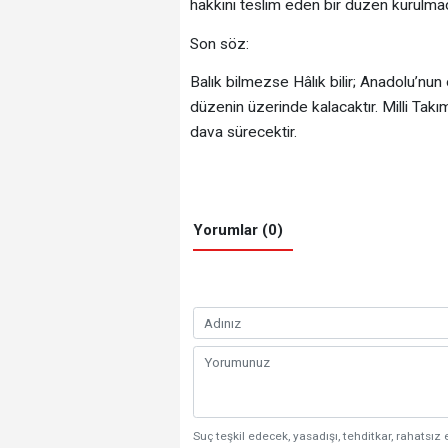
hakkını teslim eden bir düzen kurulma
​Son söz:
Balık bilmezse Hâlık bilir; Anadolu’nun 
düzenin üzerinde kalacaktır. Milli Takım
dava sürecektir.
Yorumlar (0)
Suç teşkil edecek, yasadışı, tehditkar, rahatsız 