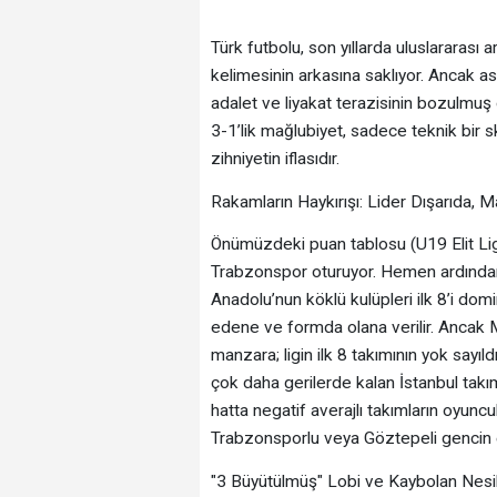
​Türk futbolu, son yıllarda uluslararası 
kelimesinin arkasına saklıyor. Ancak as
adalet ve liyakat terazisinin bozulmuş 
3-1’lik mağlubiyet, sadece teknik bir 
zihniyetin iflasıdır.
​Rakamların Haykırışı: Lider Dışarıda, M
​Önümüzdeki puan tablosu (U19 Elit Ligi
Trabzonspor oturuyor. Hemen ardında
Anadolu’nun köklü kulüpleri ilk 8’i do
edene ve formda olana verilir. Ancak M
manzara; ligin ilk 8 takımının yok sayı
çok daha gerilerde kalan İstanbul takım
hatta negatif averajlı takımların oyuncu
Trabzonsporlu veya Göztepeli gencin e
​"3 Büyütülmüş" Lobi ve Kaybolan Nesil