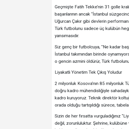
​Geçmişte Fatih Tekke’nin 31 golle kra
başarılarının ancak "İstanbul süzgecin
Uğurcan Çakır gibi devlerin performansl
Türk futbolunu sadece üç kulübün hege
yansımasıdır.
​Siz genç bir futbolcuya, "Ne kadar başar
İstanbul takımından birinde oynamıyorsa
o gencin azmini öldürür, Türk futbolun
​Liyakatli Yönetim Tek Çıkış Yoludur
​2 milyonluk Kosova’nın 85 milyonluk Tür
doğru kadro mühendisliğiyle sahadayken;
kadro kuruyoruz. Teknik direktör koltuğu
orada olduğu tartışıldığı sürece, tabel
​Sizin de her fırsatta vurguladığınız "Liy
değil, zorunluluktur. Şehrine, kulübün