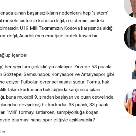
arenada alınan başarısızlıkların nedenlerini hep "sistem"
ıl mesele sistemin kendisi değil, o sistemin içindeki
olmasıdır. U19 Milli Takımımızın Kosova karşısında aldığı
skor değil; Anadolu’nun emeğine ipotek koyan bir
ağlup İçeride!
) her şeyi tüm çıplaklığıyla anlatıyor. Zirvede 53 puanla
n Göztepe, Samsunspor, Konyaspor ve Antalyaspor gibi
mine ediyor. Futbolun evrensel yasası şudur: Forma, hak
illi Takım kadrosuna bakıldığında karşımıza çıkan
ldığı, buna mukabil 9. sıradan başlayan ve puan cetvelinde
larından devşirilmiş bir kadrodur. 38 puanlı, 33 puanlı,
ları "Milli" formayı sırtlarken, şampiyonluğa koşan
vde oturması hangi spor etiğiyle açıklanabilir?
ler