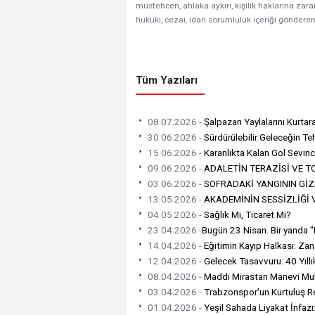
müstehcen, ahlaka aykırı, kişilik haklarına zarar
hukuki, cezai, idari sorumluluk içeriği gönderen
Tüm Yazıları
08.07.2026 -
Şalpazarı Yaylalarını Kurtar
30.06.2026 -
Sürdürülebilir Geleceğin Teh
15.06.2026 -
Karanlıkta Kalan Gol Sevinc
09.06.2026 -
ADALETİN TERAZİSİ VE TO
03.06.2026 -
SOFRADAKİ YANGININ GİZ
13.05.2026 -
AKADEMİNİN SESSİZLİĞİ V
04.05.2026 -
Sağlık Mı, Ticaret Mi?
23.04.2026 -
​Bugün 23 Nisan. Bir yanda "
14.04.2026 -
Eğitimin Kayıp Halkası: Zan
12.04.2026 -
Gelecek Tasavvuru: 40 Yıllı
08.04.2026 -
Maddi Mirastan Manevi Muhaf
03.04.2026 -
Trabzonspor’un Kurtuluş R
01.04.2026 -
Yeşil Sahada Liyakat İnfaz