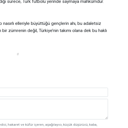
dığı sürece, Türk futbolu yerinde saymaya mahkûmdur.
o nasırlı elleriyle büyüttüğü gençlerin ahı, bu adaletsiz
 bir zümrenin değil, Türkiye’nin takımı olana dek bu haklı
#
edici, hakaret ve küfür içeren, aşağılayıcı, küçük düşürücü, kaba,