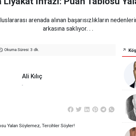
a Liyakat İnfazı: Puan Tablosu Ya
 uluslararası arenada alınan başarısızlıkların nedenler
arkasına saklıyor. . .
Okuma Süresi: 3 dk.
Köş
Ali Kılıç
-
osu Yalan Söylemez, Tercihler Söyler!