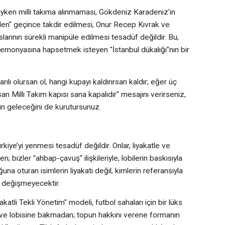
lıyken milli takıma alınmaması, Gökdeniz Karadeniz’in
den" geçince takdir edilmesi, Onur Recep Kıvrak ve
arının sürekli manipüle edilmesi tesadüf değildir. Bu,
monyasına hapsetmek isteyen "İstanbul dükalığı"nın bir
ılı olursan ol, hangi kupayı kaldırırsan kaldır; eğer üç
n Milli Takım kapısı sana kapalıdır" mesajını verirseniz,
un geleceğini de kurutursunuz.
kiye’yi yenmesi tesadüf değildir. Onlar, liyakatle ve
 bizler "ahbap-çavuş" ilişkileriyle, lobilerin baskısıyla
na oturan isimlerin liyakati değil, kimlerin referansıyla
a değişmeyecektir.
akatli Tekli Yönetim" modeli, futbol sahaları için bir lüks
e ve lobisine bakmadan; topun hakkını verene formanın