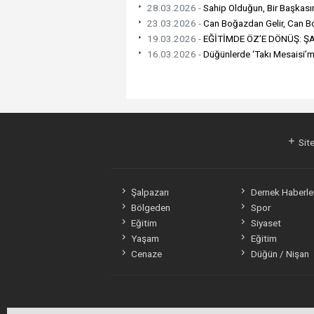
28.03.2026 -
Sahip Olduğun, Bir Başkasın
23.03.2026 -
Can Boğazdan Gelir, Can B
19.03.2026 -
EĞİTİMDE ÖZ’E DÖNÜŞ: ŞA
16.03.2026 -
Düğünlerde ‘Takı Mesaisi’mi
Site
Şalpazarı
Dernek Haberler
Bölgeden
Spor
Eğitim
Siyaset
Yaşam
Eğitim
Cenaze
Düğün / Nişan