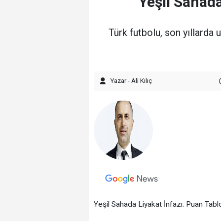
Yeşil Sahad
​Türk futbolu, son yıllarda
Yazar - Ali Kılıç
Yeşil Sahada Liyakat İnfazı: Puan Tabl