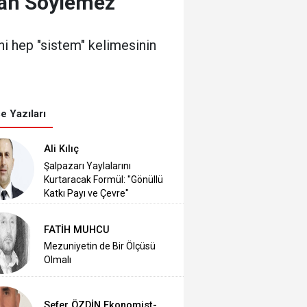
lan Söylemez
ini hep "sistem" kelimesinin
e Yazıları
Ali Kılıç
Şalpazarı Yaylalarını
Kurtaracak Formül: "Gönüllü
Katkı Payı ve Çevre"
FATİH MUHCU
Mezuniyetin de Bir Ölçüsü
Olmalı
Sefer ÖZDİN Ekonomist-