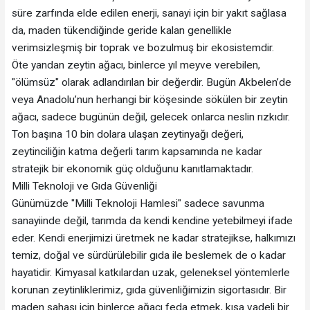
süre zarfında elde edilen enerji, sanayi için bir yakıt sağlasa
da, maden tükendiğinde geride kalan genellikle
verimsizleşmiş bir toprak ve bozulmuş bir ekosistemdir.
​Öte yandan zeytin ağacı, binlerce yıl meyve verebilen,
"ölümsüz" olarak adlandırılan bir değerdir. Bugün Akbelen’de
veya Anadolu’nun herhangi bir köşesinde sökülen bir zeytin
ağacı, sadece bugünün değil, gelecek onlarca neslin rızkıdır.
Ton başına 10 bin dolara ulaşan zeytinyağı değeri,
zeytinciliğin katma değerli tarım kapsamında ne kadar
stratejik bir ekonomik güç olduğunu kanıtlamaktadır.
​Milli Teknoloji ve Gıda Güvenliği
​Günümüzde "Milli Teknoloji Hamlesi" sadece savunma
sanayiinde değil, tarımda da kendi kendine yetebilmeyi ifade
eder. Kendi enerjimizi üretmek ne kadar stratejikse, halkımızı
temiz, doğal ve sürdürülebilir gıda ile beslemek de o kadar
hayatidir. Kimyasal katkılardan uzak, geleneksel yöntemlerle
korunan zeytinliklerimiz, gıda güvenliğimizin sigortasıdır. Bir
maden sahası için binlerce ağacı feda etmek, kısa vadeli bir