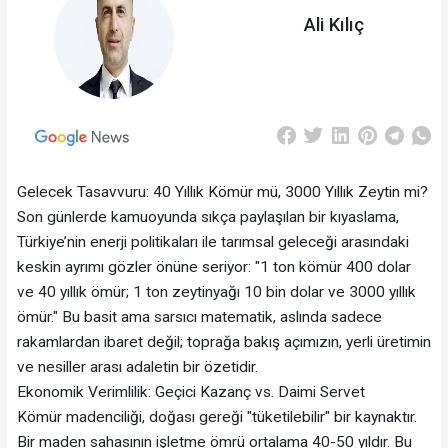
Ali Kılıç
Gelecek Tasavvuru: 40 Yıllık Kömür mü, 3000 Yıllık Zeytin mi?
​Son günlerde kamuoyunda sıkça paylaşılan bir kıyaslama,
Türkiye’nin enerji politikaları ile tarımsal geleceği arasındaki
keskin ayrımı gözler önüne seriyor: "1 ton kömür 400 dolar
ve 40 yıllık ömür; 1 ton zeytinyağı 10 bin dolar ve 3000 yıllık
ömür." Bu basit ama sarsıcı matematik, aslında sadece
rakamlardan ibaret değil; toprağa bakış açımızın, yerli üretimin
ve nesiller arası adaletin bir özetidir.
​Ekonomik Verimlilik: Geçici Kazanç vs. Daimi Servet
​Kömür madenciliği, doğası gereği "tüketilebilir" bir kaynaktır.
Bir maden sahasının işletme ömrü ortalama 40-50 yıldır. Bu