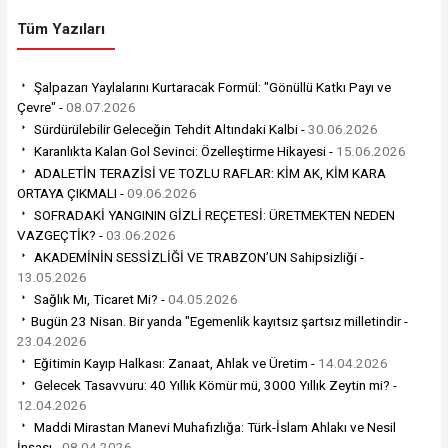
Tüm Yazıları
Şalpazarı Yaylalarını Kurtaracak Formül: "Gönüllü Katkı Payı ve
Çevre" -
08.07.2026
Sürdürülebilir Geleceğin Tehdit Altındaki Kalbi -
30.06.2026
Karanlıkta Kalan Gol Sevinci: Özelleştirme Hikayesi -
15.06.2026
ADALETİN TERAZİSİ VE TOZLU RAFLAR: KİM AK, KİM KARA
ORTAYA ÇIKMALI -
09.06.2026
SOFRADAKİ YANGININ GİZLİ REÇETESİ: ÜRETMEKTEN NEDEN
VAZGEÇTİK? -
03.06.2026
AKADEMİNİN SESSİZLİĞİ VE TRABZON’UN Sahipsizliği -
13.05.2026
Sağlık Mı, Ticaret Mi? -
04.05.2026
​Bugün 23 Nisan. Bir yanda "Egemenlik kayıtsız şartsız milletindir -
23.04.2026
Eğitimin Kayıp Halkası: Zanaat, Ahlak ve Üretim -
14.04.2026
Gelecek Tasavvuru: 40 Yıllık Kömür mü, 3000 Yıllık Zeytin mi? -
12.04.2026
Maddi Mirastan Manevi Muhafızlığa: Türk-İslam Ahlakı ve Nesil
İnşası -
08.04.2026