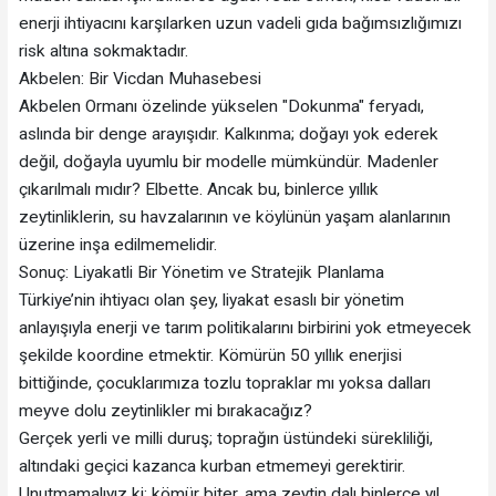
enerji ihtiyacını karşılarken uzun vadeli gıda bağımsızlığımızı
risk altına sokmaktadır.
​Akbelen: Bir Vicdan Muhasebesi
​Akbelen Ormanı özelinde yükselen "Dokunma" feryadı,
aslında bir denge arayışıdır. Kalkınma; doğayı yok ederek
değil, doğayla uyumlu bir modelle mümkündür. Madenler
çıkarılmalı mıdır? Elbette. Ancak bu, binlerce yıllık
zeytinliklerin, su havzalarının ve köylünün yaşam alanlarının
üzerine inşa edilmemelidir.
​Sonuç: Liyakatli Bir Yönetim ve Stratejik Planlama
​Türkiye’nin ihtiyacı olan şey, liyakat esaslı bir yönetim
anlayışıyla enerji ve tarım politikalarını birbirini yok etmeyecek
şekilde koordine etmektir. Kömürün 50 yıllık enerjisi
bittiğinde, çocuklarımıza tozlu topraklar mı yoksa dalları
meyve dolu zeytinlikler mi bırakacağız?
​Gerçek yerli ve milli duruş; toprağın üstündeki sürekliliği,
altındaki geçici kazanca kurban etmemeyi gerektirir.
Unutmamalıyız ki; kömür biter, ama zeytin dalı binlerce yıl