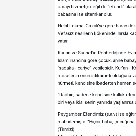
parayı hizmetçi değil de "efendi" ola
babasına ise sitemkar olur.
​Helal Lokma: Gazali’ye göre haram lo
Vefasız nesillerin kökeninde, hırsla kaz
yatar.
​Kur’an ve Sünnet’in Rehberliğinde Evl
​İslam inancına göre çocuk, anne babay
"sadaka-i cariye" vesilesidir. Kur’an-ı 
meselenin onun istikameti olduğunu vu
hürmeti, kendisine ibadetten hemen s
​"Rabbin, sadece kendisine kulluk etme
biri veya ikisi senin yanında yaşlanırsa o
​Peygamber Efendimiz (s.a.v) ise eğit
mühürlemiştir: "Hiçbir baba, çocuğuna 
(Tirmizî)