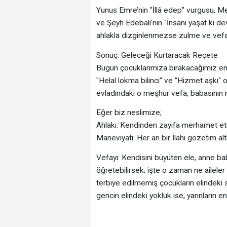
​Yunus Emre’nin "İllâ edep" vurgusu, Me
ve Şeyh Edebali’nin "İnsanı yaşat ki d
ahlakla dizginlenmezse zulme ve vefa
​Sonuç: Geleceği Kurtaracak Reçete
​Bugün çocuklarımıza bırakacağımız en 
"Helal lokma bilinci" ve "Hizmet aşkı" o
evladındaki o meşhur vefa, babasının nas
​Eğer biz neslimize;
​Ahlakı: Kendinden zayıfa merhamet et
​Maneviyatı: Her an bir İlahi gözetim a
​Vefayı: Kendisini büyüten ele, anne 
​öğretebilirsek; işte o zaman ne ailele
terbiye edilmemiş çocukların elindeki se
gencin elindeki yokluk ise, yarınların en