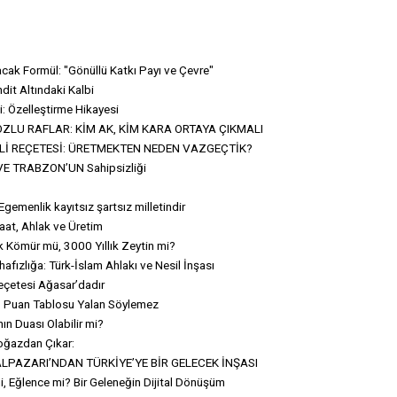
acak Formül: "Gönüllü Katkı Payı ve Çevre"
dit Altındaki Kalbi
i: Özelleştirme Hikayesi
ZLU RAFLAR: KİM AK, KİM KARA ORTAYA ÇIKMALI
Lİ REÇETESİ: ÜRETMEKTEN NEDEN VAZGEÇTİK?
E TRABZON’UN Sahipsizliği
Egemenlik kayıtsız şartsız milletindir
aat, Ahlak ve Üretim
k Kömür mü, 3000 Yıllık Zeytin mi?
ızlığa: Türk-İslam Ahlakı ve Nesil İnşası
eçetesi Ağasar’dadır
ı: Puan Tablosu Yalan Söylemez
ın Duası Olabilir mi?
oğazdan Çıkar:
LPAZARI’NDAN TÜRKİYE’YE BİR GELECEK İNŞASI
, Eğlence mi? Bir Geleneğin Dijital Dönüşüm