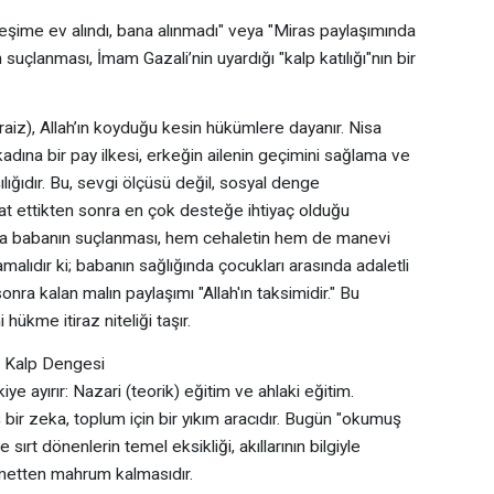
eşime ev alındı, bana alınmadı" veya "Miras paylaşımında
 suçlanması, İmam Gazali’nin uyardığı "kalp katılığı"nın bir
raiz), Allah’ın koyduğu kesin hükümlere dayanır. Nisa
 kadına bir pay ilkesi, erkeğin ailenin geçimini sağlama ve
ığıdır. Bu, sevgi ölçüsü değil, sosyal denge
at ettikten sonra en çok desteğe ihtiyaç olduğu
ya babanın suçlanması, hem cehaletin hem de manevi
amalıdır ki; babanın sağlığında çocukları arasında adaletli
nra kalan malın paylaşımı "Allah'ın taksimidir." Bu
ükme itiraz niteliği taşır.
 ve Kalp Dengesi
kiye ayırır: Nazari (teorik) eğitim ve ahlaki eğitim.
 bir zeka, toplum için bir yıkım aracıdır. Bugün "okumuş
sırt dönenlerin temel eksikliği, akıllarının bilgiyle
ametten mahrum kalmasıdır.