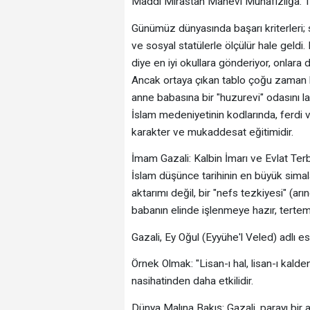
Maddi Mirastan Manevi Muhafızlığa: Tü
​Günümüz dünyasında başarı kriterleri
ve sosyal statülerle ölçülür hale geldi.
diye en iyi okullara gönderiyor, onlara 
Ancak ortaya çıkan tablo çoğu zaman h
anne babasına bir "huzurevi" odasını l
İslam medeniyetinin kodlarında, ferdi 
karakter ve mukaddesat eğitimidir.
​İmam Gazali: Kalbin İmarı ve Evlat Ter
​İslam düşünce tarihinin en büyük simal
aktarımı değil, bir "nefs tezkiyesi" (ar
babanın elinde işlenmeye hazır, tertemi
​Gazali, Ey Oğul (Eyyühe'l Veled) adlı e
​Örnek Olmak: "Lisan-ı hal, lisan-ı kald
nasihatinden daha etkilidir.
​Dünya Malına Bakış: Gazali, parayı bi