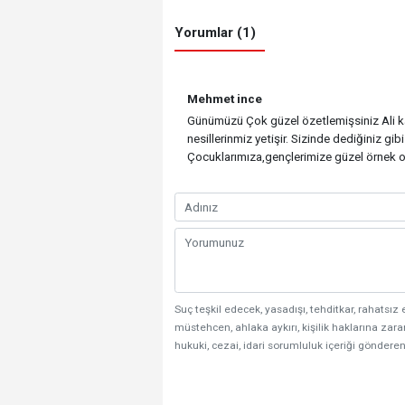
Yorumlar (1)
Mehmet ince
Günümüzü Çok güzel özetlemişsiniz Ali ka
nesillerinmiz yetişir. Sizinde dediğiniz gibi
Çocuklarımıza,gençlerimize güzel örnek o
Suç teşkil edecek, yasadışı, tehditkar, rahatsız 
müstehcen, ahlaka aykırı, kişilik haklarına zarar
hukuki, cezai, idari sorumluluk içeriği gönderen