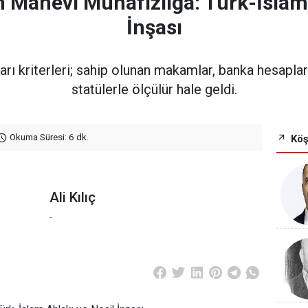
 Manevi Muhafızlığa: Türk-İslam 
İnşası
rı kriterleri; sahip olunan makamlar, banka hesaplar
statülerle ölçülür hale geldi.
Okuma Süresi: 6 dk.
Köş
Ali Kılıç
-