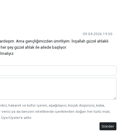
09.04.2026 19:50
rdeşim. Ama gençliğimizden ümitliyim. İnşallah güzel ahlaklı
 her şey güzel ahlak ile ailede başlıyor.
lmalıyız
edici, hakaret ve küfür içeren, aşağılayıcı, küçük düşürücü, kaba,
 verici ya da benzeri niteliklerde içeriklerden doğan her türlü mali,
 Üye/Üyeler’e aittir.
Gönder