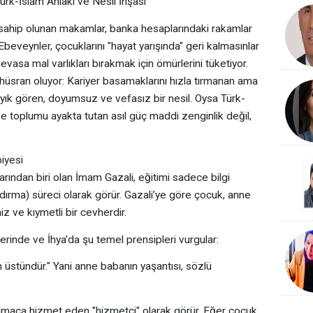
rk-İslam Ahlakı ve Nesil İnşası
; sahip olunan makamlar, banka hesaplarındaki rakamlar
 Ebeveynler, çocuklarını "hayat yarışında" geri kalmasınlar
devasa mal varlıkları bırakmak için ömürlerini tüketiyor.
üsran oluyor: Kariyer basamaklarını hızla tırmanan ama
ayık gören, doyumsuz ve vefasız bir nesil. Oysa Türk-
ve toplumu ayakta tutan asıl güç maddi zenginlik değil,
biyesi
arından biri olan İmam Gazali, eğitimi sadece bilgi
ındırma) süreci olarak görür. Gazali’ye göre çocuk, anne
z ve kıymetli bir cevherdir.
serinde ve İhya’da şu temel prensipleri vurgular:
en üstündür." Yani anne babanın yaşantısı, sözlü
r amaca hizmet eden "hizmetçi" olarak görür. Eğer çocuk,