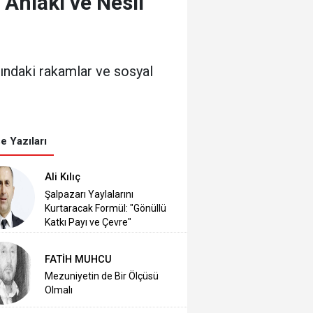
Ahlakı ve Nesil
ındaki rakamlar ve sosyal
e Yazıları
Ali Kılıç
Şalpazarı Yaylalarını
Kurtaracak Formül: "Gönüllü
Katkı Payı ve Çevre"
FATİH MUHCU
Mezuniyetin de Bir Ölçüsü
Olmalı