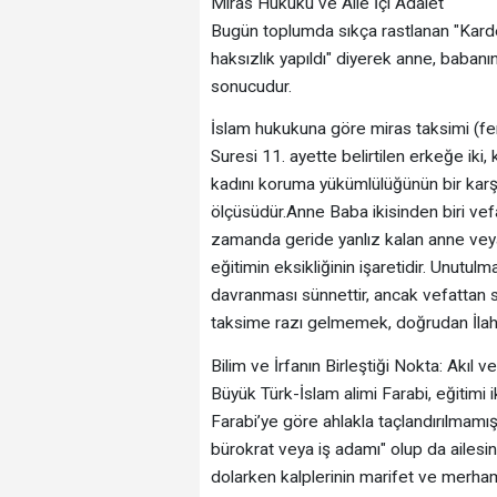
​Miras Hukuku ve Aile İçi Adalet
​Bugün toplumda sıkça rastlanan "Kard
haksızlık yapıldı" diyerek anne, babanın
sonucudur.
​İslam hukukuna göre miras taksimi (fe
Suresi 11. ayette belirtilen erkeğe iki,
kadını koruma yükümlülüğünün bir karşıl
ölçüsüdür.Anne Baba ikisinden biri vef
zamanda geride yanlız kalan anne ve
eğitimin eksikliğinin işaretidir. Unutulm
davranması sünnettir, ancak vefattan so
taksime razı gelmemek, doğrudan İlahi h
​Bilim ve İrfanın Birleştiği Nokta: Akıl
​Büyük Türk-İslam alimi Farabi, eğitimi i
Farabi’ye göre ahlakla taçlandırılmamış
bürokrat veya iş adamı" olup da ailesine 
dolarken kalplerinin marifet ve merh