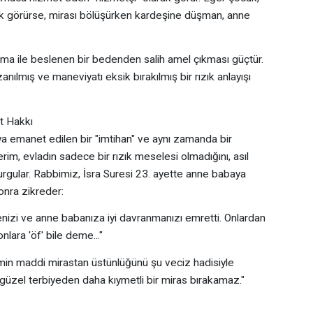
rak görürse, mirası bölüşürken kardeşine düşman, anne
kma ile beslenen bir bedenden salih amel çıkması güçtür.
anılmış ve maneviyatı eksik bırakılmış bir rızık anlayışı
at Hakkı
a emanet edilen bir "imtihan" ve aynı zamanda bir
Kerim, evladın sadece bir rızık meselesi olmadığını, asıl
rgular. Rabbimiz, İsra Suresi 23. ayette anne babaya
onra zikreder:
nizi ve anne babanıza iyi davranmanızı emretti. Onlardan
nlara 'öf' bile deme..."
imin maddi mirastan üstünlüğünü şu veciz hadisiyle
güzel terbiyeden daha kıymetli bir miras bırakamaz."