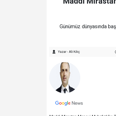
Maddi Mirastan
​Günümüz dünyasında başa
Yazar - Ali Kılıç