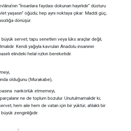
vlâna’nın "İnsanlara faydası dokunan hayırlıdır" düsturu
evlet yaşasın" öğüdü; hep aynı noktaya çıkar: Maddi güç,
sızlığa dönüşür.
büyük servet; tapu senetleri veya lüks araçlar değil,
lmalıdır. Kendi yağıyla kavrulan Anadolu insanının
ırlı elindeki helal rızkın bereketidir.
meyi,
ltında olduğunu (Murakabe),
babasına nankörlük etmemeyi,
r parçalanır ne de toplum bozulur. Unutulmamalıdır ki;
rvet, hem aile hem de vatan için bir yüktür; ahlaklı bir
 büyük zenginliğidir.
#