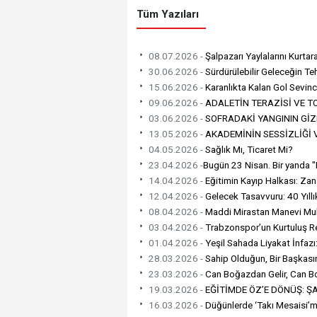
Tüm Yazıları
08.07.2026 -
Şalpazarı Yaylalarını Kurtar
30.06.2026 -
Sürdürülebilir Geleceğin Teh
15.06.2026 -
Karanlıkta Kalan Gol Sevinc
09.06.2026 -
ADALETİN TERAZİSİ VE TO
03.06.2026 -
SOFRADAKİ YANGININ GİZ
13.05.2026 -
AKADEMİNİN SESSİZLİĞİ V
04.05.2026 -
Sağlık Mı, Ticaret Mi?
23.04.2026 -
​Bugün 23 Nisan. Bir yanda "
14.04.2026 -
Eğitimin Kayıp Halkası: Zan
12.04.2026 -
Gelecek Tasavvuru: 40 Yıllı
08.04.2026 -
Maddi Mirastan Manevi Muhaf
03.04.2026 -
Trabzonspor’un Kurtuluş R
01.04.2026 -
Yeşil Sahada Liyakat İnfaz
28.03.2026 -
Sahip Olduğun, Bir Başkasın
23.03.2026 -
Can Boğazdan Gelir, Can B
19.03.2026 -
EĞİTİMDE ÖZ’E DÖNÜŞ: ŞA
16.03.2026 -
Düğünlerde ‘Takı Mesaisi’mi