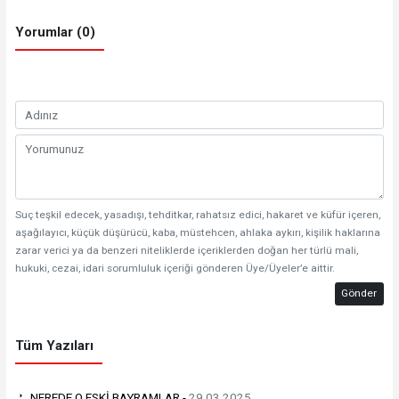
Yorumlar (0)
Suç teşkil edecek, yasadışı, tehditkar, rahatsız edici, hakaret ve küfür içeren,
aşağılayıcı, küçük düşürücü, kaba, müstehcen, ahlaka aykırı, kişilik haklarına
zarar verici ya da benzeri niteliklerde içeriklerden doğan her türlü mali,
hukuki, cezai, idari sorumluluk içeriği gönderen Üye/Üyeler’e aittir.
Gönder
Tüm Yazıları
NEREDE O ESKİ BAYRAMLAR -
29.03.2025