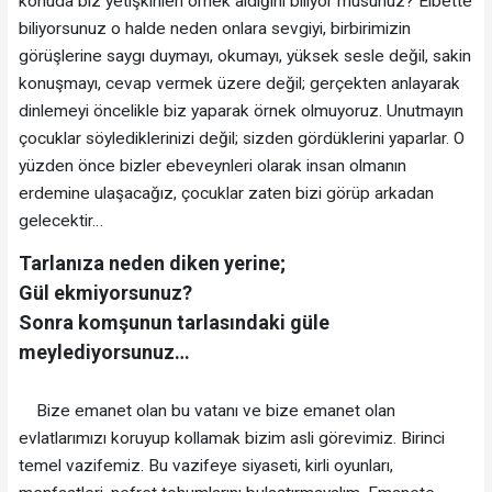
konuda biz yetişkinleri örnek aldığını biliyor musunuz? Elbette
biliyorsunuz o halde neden onlara sevgiyi, birbirimizin
görüşlerine saygı duymayı, okumayı, yüksek sesle değil, sakin
konuşmayı, cevap vermek üzere değil; gerçekten anlayarak
dinlemeyi öncelikle biz yaparak örnek olmuyoruz. Unutmayın
çocuklar söylediklerinizi değil; sizden gördüklerini yaparlar. O
yüzden önce bizler ebeveynleri olarak insan olmanın
erdemine ulaşacağız, çocuklar zaten bizi görüp arkadan
gelecektir…
Tarlanıza neden diken yerine;
Gül ekmiyorsunuz?
Sonra komşunun tarlasındaki güle
meylediyorsunuz…
Bize emanet olan bu vatanı ve bize emanet olan
evlatlarımızı koruyup kollamak bizim asli görevimiz. Birinci
temel vazifemiz. Bu vazifeye siyaseti, kirli oyunları,