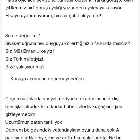
Hatta öyle ileri seviye tartışmalar oluyor ki; farklı görüşte olan
çiftlerimiz sırf görüş ayrılığı yüzünden ayrılmaya kalkıyor.
Hikaye uydurmuyorum, birebir şahit oluyorum!
Sizce değer mi?
Siyaset uğruna her duyguyu körerttiğinizin farkında mısınız?
Biz Müslüman Ülke’yiz!
Biz Türk milletiyiz!
Bize yakışıyor mu?
Konuyu açmadan geçemeyeceğim…
Geçen haftalarda sosyal medyada o kadar insanlık dışı
mesajlar okuduk ki, o kadar haber izledik ki; şaşkınlığımı
gizleyemedim.
Üzüntümün zaten tarifi yok!
Deprem bölgesindeki vatandaşların oyunu daha çok A
partisine attılar diye, kin ve nefret kustular adeta. Ne bu