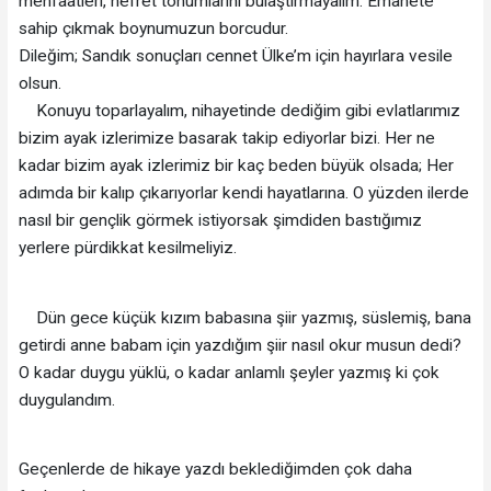
menfaatleri, nefret tohumlarını bulaştırmayalım. Emanete
sahip çıkmak boynumuzun borcudur.
Dileğim; Sandık sonuçları cennet Ülke’m için hayırlara vesile
olsun.
Konuyu toparlayalım, nihayetinde dediğim gibi evlatlarımız
bizim ayak izlerimize basarak takip ediyorlar bizi. Her ne
kadar bizim ayak izlerimiz bir kaç beden büyük olsada; Her
adımda bir kalıp çıkarıyorlar kendi hayatlarına. O yüzden ilerde
nasıl bir gençlik görmek istiyorsak şimdiden bastığımız
yerlere pürdikkat kesilmeliyiz.
Dün gece küçük kızım babasına şiir yazmış, süslemiş, bana
getirdi anne babam için yazdığım şiir nasıl okur musun dedi?
O kadar duygu yüklü, o kadar anlamlı şeyler yazmış ki çok
duygulandım.
Geçenlerde de hikaye yazdı beklediğimden çok daha