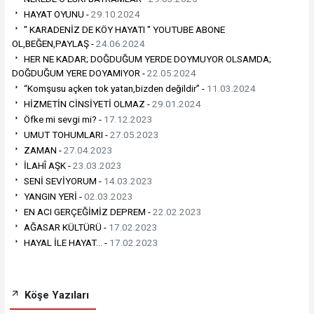
HAYAT OYUNU -
29.10.2024
" KARADENİZ DE KÖY HAYATI " YOUTUBE ABONE
OL,BEĞEN,PAYLAŞ -
24.06.2024
HER NE KADAR; DOĞDUĞUM YERDE DOYMUYOR OLSAMDA;
DOĞDUĞUM YERE DOYAMIYOR -
22.05.2024
“Komşusu açken tok yatan,bizden değildir” -
11.03.2024
HİZMETİN CİNSİYETİ OLMAZ -
29.01.2024
Öfke mi sevgi mi? -
17.12.2023
UMUT TOHUMLARI -
27.05.2023
ZAMAN -
27.04.2023
İLAHÎ AŞK -
23.03.2023
SENİ SEVİYORUM -
14.03.2023
YANGIN YERİ -
02.03.2023
EN ACI GERÇEĞİMİZ DEPREM -
22.02.2023
AĞASAR KÜLTÜRÜ -
17.02.2023
HAYAL İLE HAYAT… -
17.02.2023
Köşe Yazıları