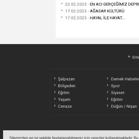
22.02.2023 -
EN ACI GERÇEĞİMİZ DEP
17.02.2023 -
AĞASAR KÜLTÜRÜ
17.02.2023 -
HAYAL İLE HAYAT…
Site
Şalpazarı
Dernek Haberler
Bölgeden
Spor
Eğitim
Siyaset
Yaşam
Eğitim
Cenaze
Düğün / Nişan
Sitemizden en iyi şekilde faydalanabilmeniz için çerezler kullanılmaktadır. Bu