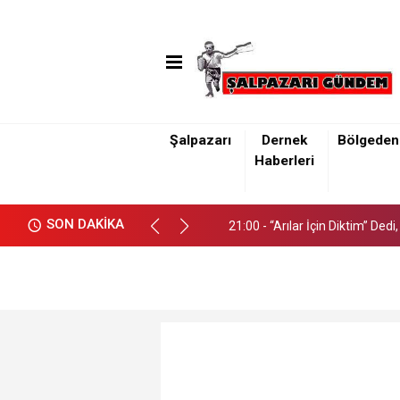
18:40 - Erdal Kandil, YENİ PART
Şalpazarı
Dernek
Bölgeden
21:00 - “Arılar İçin Diktim” Ded
Haberleri
18:40 - Erdal Kandil, YENİ PART
SON DAKİKA
21:00 - “Arılar İçin Diktim” Ded