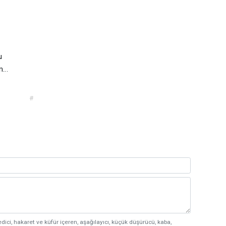
ğu
im…
#
edici, hakaret ve küfür içeren, aşağılayıcı, küçük düşürücü, kaba,