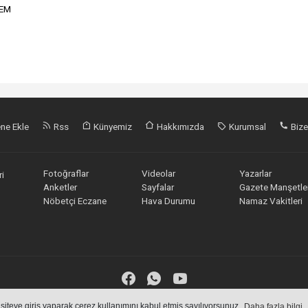
REM
ne Ekle
Rss
Künyemiz
Hakkımızda
Kurumsal
Bize
Fotoğraflar
Videolar
Yazarlar
i
Anketler
Sayfalar
Gazete Manşetler
Nöbetçi Eczane
Hava Durumu
Namaz Vakitleri
 siteye giriş yaparak çerez kullanımını kabul etmiş sayılıyorsunuz.
Daha fazla bilgi