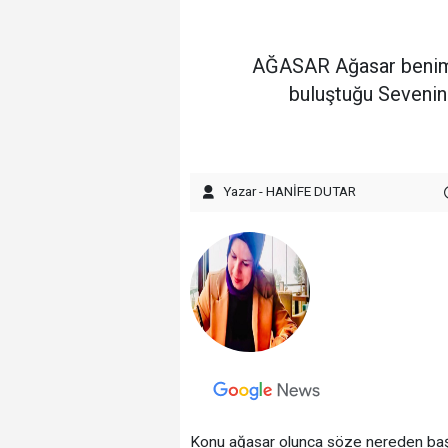
AĞASAR Ağasar benim g
buluştuğu Sevenin
Yazar - HANİFE DUTAR
Konu ağasar olunca söze nereden başl