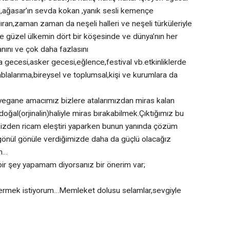
ze,ağasar’ın sevda kokan ,yanık sesli kemençe
an,zaman zaman da neşeli halleri ve neşeli türküleriyle
ve güzel ülkemin dört bir köşesinde ve dünya’nın her
anını ve çok daha fazlasını
gecesi,asker gecesi,eğlence,festival vb.etkinliklerde
lalarıma,bireysel ve toplumsal,kişi ve kurumlara da
yegane amacımız bizlere atalarımızdan miras kalan
oğal(orjinalin)haliyle miras bırakabilmek.Çıktığımız bu
 sizden ricam eleştiri yaparken bunun yanında çözüm
 gönül gönüle verdiğimizde daha da güçlü olacağız
n…
 şey yapamam diyorsanız bir önerim var;
rmek istiyorum…Memleket dolusu selamlar,sevgiyle