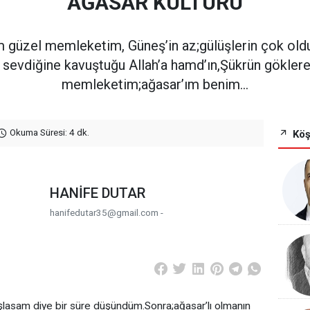
AĞASAR KÜLTÜRÜ
üzel memleketim, Güneş’in az;gülüşlerin çok olduğ
 sevdiğine kavuştuğu Allah’a hamd’ın,Şükrün göklere
memleketim;ağasar’ım benim…
Okuma Süresi: 4 dk.
Köş
HANİFE DUTAR
hanifedutar35@gmail.com -
asam diye bir süre düşündüm.Sonra;ağasar’lı olmanın