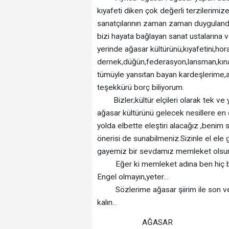
kıyafeti diken çok değerli terzilerimi
sanatçılarının zaman zaman duygulandır
bizi hayata bağlayan sanat ustalarına 
yerinde ağasar kültürünü,kıyafetini,hor
dernek,düğün,federasyon,lansman,kına 
tümüyle yansıtan bayan kardeşlerime,ab
teşekkürü borç biliyorum.
Bizler;kültür elçileri olarak tek ve 
ağasar kültürünü gelecek nesillere en d
yolda elbette eleştiri alacağız ,benim
önerisi de sunabilmeniz.Sizinle el ele
gayemiz bir sevdamız memleket olsu
Eğer ki memleket adına ben hiç bir
Engel olmayın,yeter…
Sözlerime ağasar şiirim ile son ve
kalın…
AĞASAR