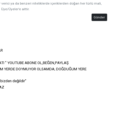
 verici ya da benzeri niteliklerde içeriklerden doğan her türlü mali,
 Üye/Üyeler’e aittir.
Gönder
AR
ATI " YOUTUBE ABONE OL,BEĞEN,PAYLAŞ
UM YERDE DOYMUYOR OLSAMDA; DOĞDUĞUM YERE
bizden değildir”
MAZ