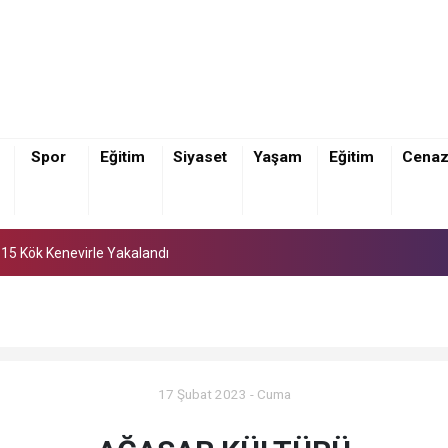
İ Şalpazarı Kurucu İlçe Başkanı Olarak Görevlendirildi
Spor
Eğitim
Siyaset
Yaşam
Eğitim
Cena
i, 15 Kök Kenevirle Yakalandı
İ Şalpazarı Kurucu İlçe Başkanı Olarak Görevlendirildi
i, 15 Kök Kenevirle Yakalandı
17 Şubat 2023 - Cuma