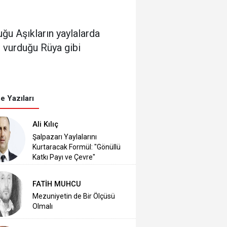
u Aşıkların yaylalarda
 vurduğu Rüya gibi
e Yazıları
Ali Kılıç
Şalpazarı Yaylalarını
Kurtaracak Formül: "Gönüllü
Katkı Payı ve Çevre"
FATİH MUHCU
Mezuniyetin de Bir Ölçüsü
Olmalı