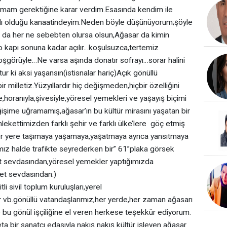
lamam gerektiğine karar verdim.Esasında kendim ile
calıklı olduğu kanaatindeyim.Neden böyle düşünüyorum;şöyle
ya da her ne sebebten olursa olsun,Ağasar da kimin
n o kapı sonuna kadar açılır…koşulsuzca,tertemiz
şgörüyle…Ne varsa aşında donatır sofrayı…sorar halini
ur ki aksi yaşansın(istisnalar hariç)Açık gönüllü
 milletiz.Yüzyıllardır hiç değişmeden,hiçbir özelliğini
horanıyla,şivesiyle,yöresel yemekleri ve yaşayış biçimi
eğişime uğramamış,ağasar’ın bu kültür mirasını yaşatan bir
mlekettimizden farklı şehir ve farklı ülke’lere göç etmiş
her yere taşımaya yaşamaya,yaşatmaya ayrıca yansıtmaya
mız halde trafikte seyrederken bir” 61”plaka görsek
 sevdasından,yöresel yemekler yaptığımızda
et sevdasından:)
 sivil toplum kuruluşları,yerel
r vb.gönüllü vatandaşlarımız,her yerde,her zaman ağasarı
e bu gönül işçiliğine el veren herkese teşekkür ediyorum.
ir sanatçı edasıyla nakış nakış kültür işleyen ağasar