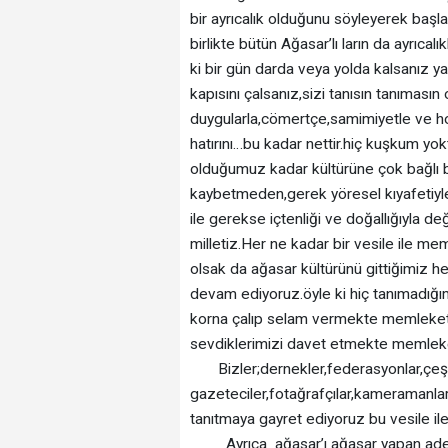
bir ayrıcalık olduğunu söyleyerek baş
birlikte bütün Ağasar’lı ların da ayrı
ki bir gün darda veya yolda kalsanız 
kapısını çalsanız,sizi tanısın tanıması
duygularla,cömertçe,samimiyetle ve ho
hatırını…bu kadar nettir.hiç kuşkum yokt
olduğumuz kadar kültürüne çok bağlı bir
kaybetmeden,gerek yöresel kıyafetiyle,
ile gerekse içtenliği ve doğallığıyla d
milletiz.Her ne kadar bir vesile ile me
olsak da ağasar kültürünü gittiğimiz 
devam ediyoruz.öyle ki hiç tanımadığı
korna çalıp selam vermekte memleket
sevdiklerimizi davet etmekte memlek
Bizler;dernekler,federasyonlar,çeşitli
gazeteciler,fotağrafçılar,kameramanla
tanıtmaya gayret ediyoruz bu vesile il
Ayrıca ağasar’ı ağasar yapan adeta b