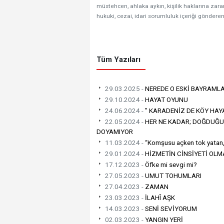
müstehcen, ahlaka aykırı, kişilik haklarına zarar
hukuki, cezai, idari sorumluluk içeriği gönderen
Tüm Yazıları
29.03.2025 -
NEREDE O ESKİ BAYRAML
29.10.2024 -
HAYAT OYUNU
24.06.2024 -
" KARADENİZ DE KÖY HAY
22.05.2024 -
HER NE KADAR; DOĞDUĞ
DOYAMIYOR
11.03.2024 -
“Komşusu açken tok yatan,
29.01.2024 -
HİZMETİN CİNSİYETİ OL
17.12.2023 -
Öfke mi sevgi mi?
27.05.2023 -
UMUT TOHUMLARI
27.04.2023 -
ZAMAN
23.03.2023 -
İLAHÎ AŞK
14.03.2023 -
SENİ SEVİYORUM
02.03.2023 -
YANGIN YERİ