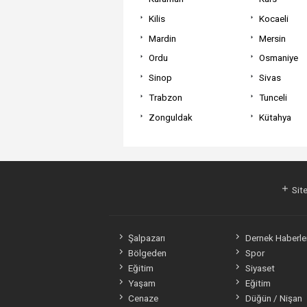
Kilis
Kocaeli
Mardin
Mersin
Ordu
Osmaniye
Sinop
Sivas
Trabzon
Tunceli
Zonguldak
Kütahya
Site
Şalpazarı
Dernek Haberler
Bölgeden
Spor
Eğitim
Siyaset
Yaşam
Eğitim
Cenaze
Düğün / Nişan