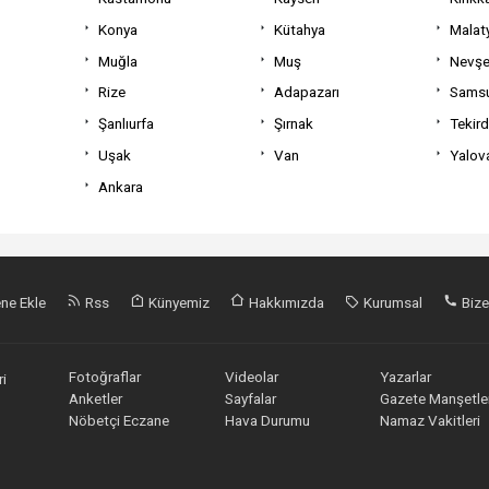
Konya
Kütahya
Malat
Muğla
Muş
Nevşe
Rize
Adapazarı
Sams
Şanlıurfa
Şırnak
Tekir
Uşak
Van
Yalov
Ankara
ne Ekle
Rss
Künyemiz
Hakkımızda
Kurumsal
Bize
Fotoğraflar
Videolar
Yazarlar
i
Anketler
Sayfalar
Gazete Manşetler
Nöbetçi Eczane
Hava Durumu
Namaz Vakitleri