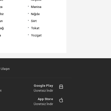
ya
Manisa
hir
Niğde
un
Siirt
dağ
Tokat
a
Yozgat
 Ulaşın
Google Play
i
Ücretsiz İndir
App Store
Ücretsiz İndir