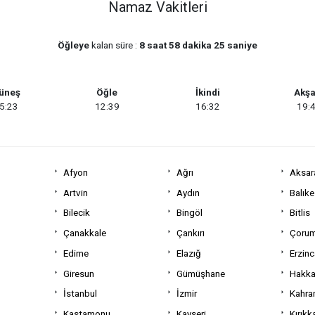
Namaz Vakitleri
Öğleye
kalan süre :
8 saat 58 dakika 24 saniye
üneş
Öğle
İkindi
Akş
5:23
12:39
16:32
19:
Afyon
Ağrı
Aksar
Artvin
Aydın
Balıke
Bilecik
Bingöl
Bitlis
Çanakkale
Çankırı
Çoru
Edirne
Elazığ
Erzin
Giresun
Gümüşhane
Hakka
İstanbul
İzmir
Kahra
Kastamonu
Kayseri
Kırıkk