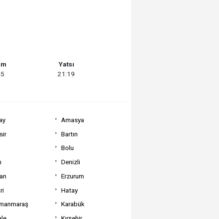
am
Yatsı
45
21:19
ay
Amasya
sir
Bartın
Bolu
m
Denizli
can
Erzurum
ri
Hatay
manmaraş
Karabük
ale
Kırşehir