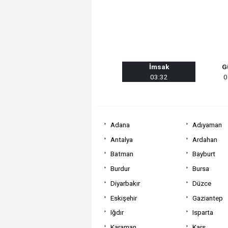
İmsak
G
03:32
0
Adana
Adıyaman
Antalya
Ardahan
Batman
Bayburt
Burdur
Bursa
Diyarbakır
Düzce
Eskişehir
Gaziantep
Iğdır
Isparta
Karaman
Kars