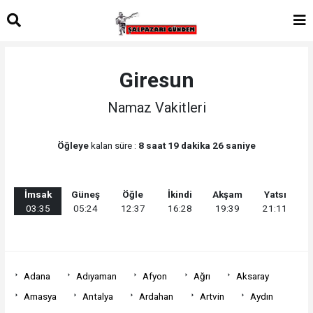
Giresun
Namaz Vakitleri
Öğleye
kalan süre :
8 saat 19 dakika 26 saniye
İmsak
Güneş
Öğle
İkindi
Akşam
Yatsı
03:35
05:24
12:37
16:28
19:39
21:11
Adana
Adıyaman
Afyon
Ağrı
Aksaray
Amasya
Antalya
Ardahan
Artvin
Aydın