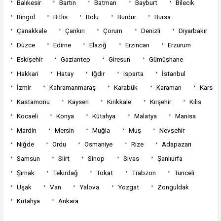
Balıkesir
Bartın
Batman
Bayburt
Bilecik
Bingöl
Bitlis
Bolu
Burdur
Bursa
Çanakkale
Çankırı
Çorum
Denizli
Diyarbakır
Düzce
Edirne
Elazığ
Erzincan
Erzurum
Eskişehir
Gaziantep
Giresun
Gümüşhane
Hakkari
Hatay
Iğdır
Isparta
İstanbul
İzmir
Kahramanmaraş
Karabük
Karaman
Kars
Kastamonu
Kayseri
Kırıkkale
Kırşehir
Kilis
Kocaeli
Konya
Kütahya
Malatya
Manisa
Mardin
Mersin
Muğla
Muş
Nevşehir
Niğde
Ordu
Osmaniye
Rize
Adapazarı
Samsun
Siirt
Sinop
Sivas
Şanlıurfa
Şırnak
Tekirdağ
Tokat
Trabzon
Tunceli
Uşak
Van
Yalova
Yozgat
Zonguldak
Kütahya
Ankara