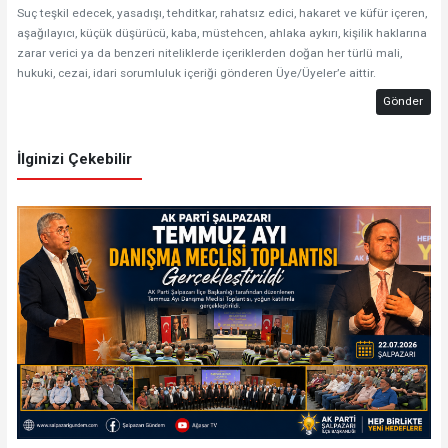
Suç teşkil edecek, yasadışı, tehditkar, rahatsız edici, hakaret ve küfür içeren,
aşağılayıcı, küçük düşürücü, kaba, müstehcen, ahlaka aykırı, kişilik haklarına
zarar verici ya da benzeri niteliklerde içeriklerden doğan her türlü mali,
hukuki, cezai, idari sorumluluk içeriği gönderen Üye/Üyeler’e aittir.
Gönder
İlginizi Çekebilir