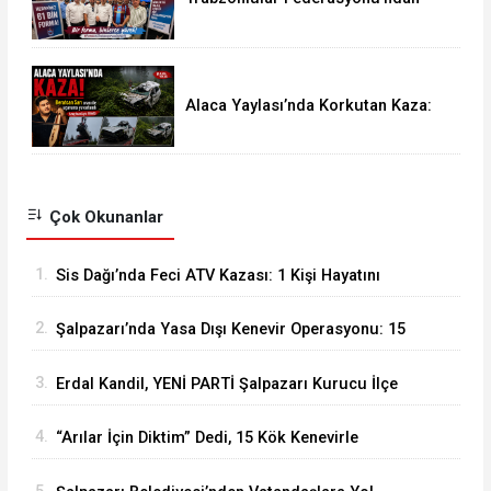
Trabzonspor’a 61 Bin Forma
Kampanyası
Alaca Yaylası’nda Korkutan Kaza:
Kemençe Sanatçısı Beratcan Sarı
Ölümden Döndü
Çok Okunanlar
1.
Sis Dağı’nda Feci ATV Kazası: 1 Kişi Hayatını
Kaybetti, 2 Yaralı
2.
Şalpazarı’nda Yasa Dışı Kenevir Operasyonu: 15
Kök Kenevir Ele Geçirildi
3.
Erdal Kandil, YENİ PARTİ Şalpazarı Kurucu İlçe
Başkanı Olarak Görevlendirildi
4.
“Arılar İçin Diktim” Dedi, 15 Kök Kenevirle
Yakalandı