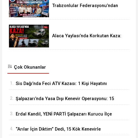
Trabzonlular Federasyonu’ndan
Trabzonspor’a 61 Bin Forma
Kampanyası
Alaca Yaylası’nda Korkutan Kaza:
Kemençe Sanatçısı Beratcan Sarı
Ölümden Döndü
Çok Okunanlar
1.
Sis Dağı’nda Feci ATV Kazası: 1 Kişi Hayatını
Kaybetti, 2 Yaralı
2.
Şalpazarı’nda Yasa Dışı Kenevir Operasyonu: 15
Kök Kenevir Ele Geçirildi
3.
Erdal Kandil, YENİ PARTİ Şalpazarı Kurucu İlçe
Başkanı Olarak Görevlendirildi
4.
“Arılar İçin Diktim” Dedi, 15 Kök Kenevirle
Yakalandı