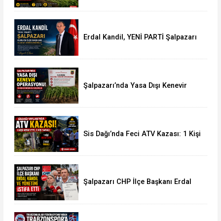
Erdal Kandil, YENİ PARTİ Şalpazarı
Kurucu İlçe Başkanı Olarak
Görevlendirildi
Şalpazarı’nda Yasa Dışı Kenevir
Operasyonu: 15 Kök Kenevir Ele
Geçirildi
Sis Dağı’nda Feci ATV Kazası: 1 Kişi
Hayatını Kaybetti, 2 Yaralı
Şalpazarı CHP İlçe Başkanı Erdal
Kandil ve Yönetimi İstifa Etti