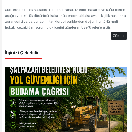
Suç teşkil edecek, yasadışı, tehditkar, rahatsız edici, hakaret ve küfür içeren,
aşağılayıcı, küçük düşürücü, kaba, müstehcen, ahlaka aykırı, kişilik haklarına
zarar verici ya da benzeri niteliklerde içeriklerden doğan her türlü mali,
hukuki, cezai, idari sorumluluk içeriği gönderen Üye/Üyeler’e aittir.
Gönder
İlginizi Çekebilir