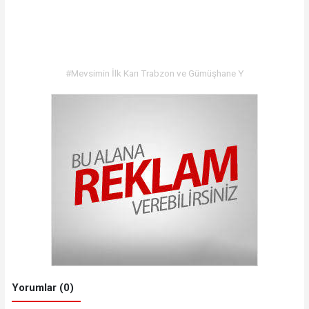
#Mevsimin İlk Karı Trabzon ve Gümüşhane Y
Yorumlar (0)