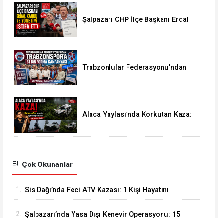
Şalpazarı CHP İlçe Başkanı Erdal
Kandil ve Yönetimi İstifa Etti
Trabzonlular Federasyonu’ndan
Trabzonspor’a 61 Bin Forma
Kampanyası
Alaca Yaylası’nda Korkutan Kaza:
Kemençe Sanatçısı Beratcan Sarı
Ölümden Döndü
Çok Okunanlar
1.
Sis Dağı’nda Feci ATV Kazası: 1 Kişi Hayatını
Kaybetti, 2 Yaralı
2.
Şalpazarı’nda Yasa Dışı Kenevir Operasyonu: 15