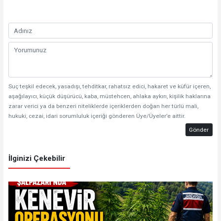
Suç teşkil edecek, yasadışı, tehditkar, rahatsız edici, hakaret ve küfür içeren,
aşağılayıcı, küçük düşürücü, kaba, müstehcen, ahlaka aykırı, kişilik haklarına
zarar verici ya da benzeri niteliklerde içeriklerden doğan her türlü mali,
hukuki, cezai, idari sorumluluk içeriği gönderen Üye/Üyeler’e aittir.
Gönder
İlginizi Çekebilir