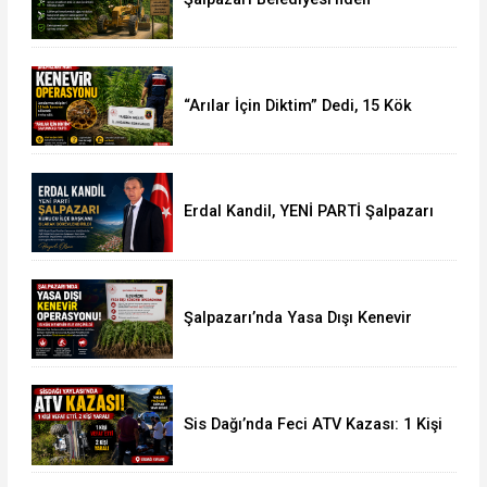
Vatandaşlara Yol Güvenliği Çağrısı
“Arılar İçin Diktim” Dedi, 15 Kök
Kenevirle Yakalandı
Erdal Kandil, YENİ PARTİ Şalpazarı
Kurucu İlçe Başkanı Olarak
Görevlendirildi
Şalpazarı’nda Yasa Dışı Kenevir
Operasyonu: 15 Kök Kenevir Ele
Geçirildi
Sis Dağı’nda Feci ATV Kazası: 1 Kişi
Hayatını Kaybetti, 2 Yaralı