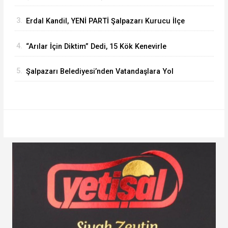
Kök Kenevir Ele Geçirildi
3.
Erdal Kandil, YENİ PARTİ Şalpazarı Kurucu İlçe
Başkanı Olarak Görevlendirildi
4.
“Arılar İçin Diktim” Dedi, 15 Kök Kenevirle
Yakalandı
5.
Şalpazarı Belediyesi’nden Vatandaşlara Yol
Güvenliği Çağrısı