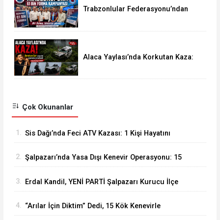
Trabzonlular Federasyonu’ndan
Trabzonspor’a 61 Bin Forma
Kampanyası
Alaca Yaylası’nda Korkutan Kaza:
Kemençe Sanatçısı Beratcan Sarı
Ölümden Döndü
Çok Okunanlar
1.
Sis Dağı’nda Feci ATV Kazası: 1 Kişi Hayatını
Kaybetti, 2 Yaralı
2.
Şalpazarı’nda Yasa Dışı Kenevir Operasyonu: 15
Kök Kenevir Ele Geçirildi
3.
Erdal Kandil, YENİ PARTİ Şalpazarı Kurucu İlçe
Başkanı Olarak Görevlendirildi
4.
“Arılar İçin Diktim” Dedi, 15 Kök Kenevirle
Yakalandı