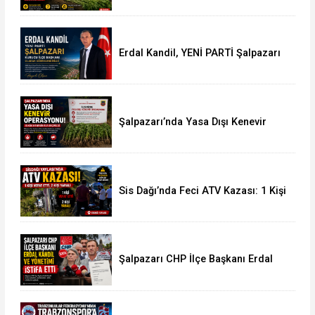
Erdal Kandil, YENİ PARTİ Şalpazarı
Kurucu İlçe Başkanı Olarak
Görevlendirildi
Şalpazarı’nda Yasa Dışı Kenevir
Operasyonu: 15 Kök Kenevir Ele
Geçirildi
Sis Dağı’nda Feci ATV Kazası: 1 Kişi
Hayatını Kaybetti, 2 Yaralı
Şalpazarı CHP İlçe Başkanı Erdal
Kandil ve Yönetimi İstifa Etti