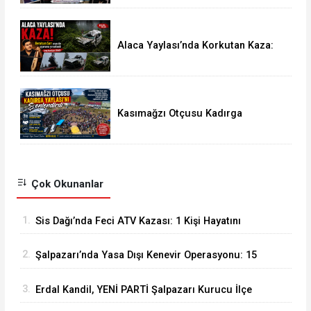
Kampanyası
Alaca Yaylası’nda Korkutan Kaza:
Kemençe Sanatçısı Beratcan Sarı
Ölümden Döndü
Kasımağzı Otçusu Kadırga
Yaylası’nı Şenlendirdi
Çok Okunanlar
1.
Sis Dağı’nda Feci ATV Kazası: 1 Kişi Hayatını
Kaybetti, 2 Yaralı
2.
Şalpazarı’nda Yasa Dışı Kenevir Operasyonu: 15
Kök Kenevir Ele Geçirildi
3.
Erdal Kandil, YENİ PARTİ Şalpazarı Kurucu İlçe
Başkanı Olarak Görevlendirildi