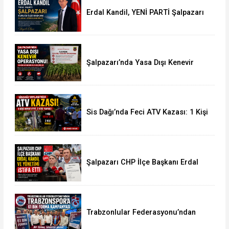
Erdal Kandil, YENİ PARTİ Şalpazarı
Kurucu İlçe Başkanı Olarak
Görevlendirildi
Şalpazarı’nda Yasa Dışı Kenevir
Operasyonu: 15 Kök Kenevir Ele
Geçirildi
Sis Dağı’nda Feci ATV Kazası: 1 Kişi
Hayatını Kaybetti, 2 Yaralı
Şalpazarı CHP İlçe Başkanı Erdal
Kandil ve Yönetimi İstifa Etti
Trabzonlular Federasyonu’ndan
Trabzonspor’a 61 Bin Forma