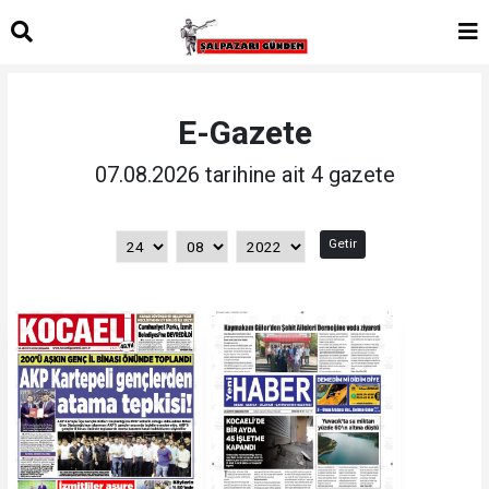
E-Gazete
07.08.2026 tarihine ait 4 gazete
Getir