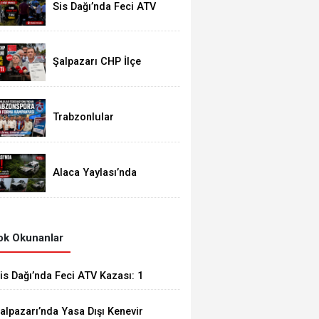
Sis Dağı’nda Feci ATV
Kazası: 1 Kişi Hayatını
Kaybetti, 2 Yaralı
Şalpazarı CHP İlçe
Başkanı Erdal Kandil ve
Yönetimi İstifa Etti
Trabzonlular
Federasyonu’ndan
Trabzonspor’a 61 Bin
Forma Kampanyası
Alaca Yaylası’nda
Korkutan Kaza: Kemençe
Sanatçısı Beratcan Sarı
Ölümden Döndü
k Okunanlar
is Dağı’nda Feci ATV Kazası: 1
işi Hayatını Kaybetti, 2 Yaralı
alpazarı’nda Yasa Dışı Kenevir