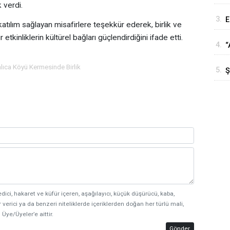
 verdi.
O
3.
E
G
tılım sağlayan misafirlere teşekkür ederek, birlik ve
K
tkinliklerin kültürel bağları güçlendirdiğini ifade etti.
4.
“
G
K
ıca Köyü Kermesinde Birlik
5.
Ş
V
Ç
edici, hakaret ve küfür içeren, aşağılayıcı, küçük düşürücü, kaba,
 verici ya da benzeri niteliklerde içeriklerden doğan her türlü mali,
 Üye/Üyeler’e aittir.
Gönder