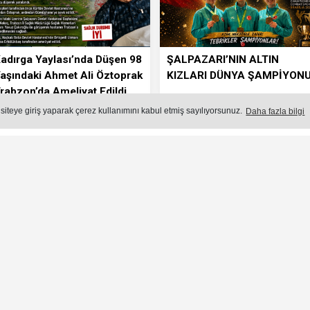
adırga Yaylası’nda Düşen 98
ŞALPAZARI’NIN ALTIN
aşındaki Ahmet Ali Öztoprak
KIZLARI DÜNYA ŞAMPİYONU
rabzon’da Ameliyat Edildi
 siteye giriş yaparak çerez kullanımını kabul etmiş sayılıyorsunuz.
Daha fazla bilgi
Dikkat Çeken Sözler: “Şalpazarı B
Yapmadan Dedikodu Yapanlar Var
 Başkanı Zeki Çabuk, Temmuz ayı İlçe Danışma Meclis
açıklamalarla dikkat çekti.
Yayın: 23 Temmuz 2026 - Perşembe - Güncelleme: 23.07.2026 11:42
IYASET