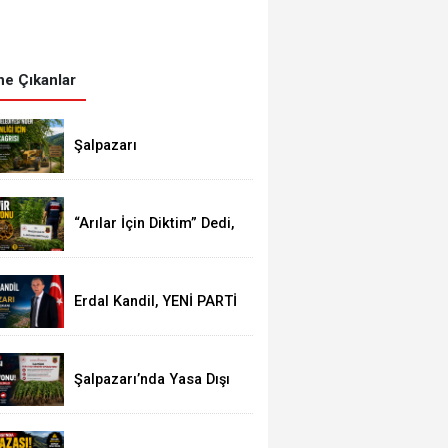
e Çıkanlar
Şalpazarı
Belediyesi’nden
Vatandaşlara Yol
Güvenliği Çağrısı
“Arılar İçin Diktim” Dedi,
15 Kök Kenevirle
Yakalandı
Erdal Kandil, YENİ PARTİ
Şalpazarı Kurucu İlçe
Başkanı Olarak
Görevlendirildi
Şalpazarı’nda Yasa Dışı
Kenevir Operasyonu: 15
Kök Kenevir Ele Geçirildi