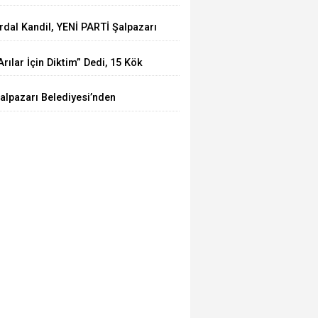
perasyonu: 15 Kök Kenevir Ele
rdal Kandil, YENİ PARTİ Şalpazarı
eçirildi
urucu İlçe Başkanı Olarak
Arılar İçin Diktim” Dedi, 15 Kök
örevlendirildi
enevirle Yakalandı
alpazarı Belediyesi’nden
atandaşlara Yol Güvenliği
ağrısı