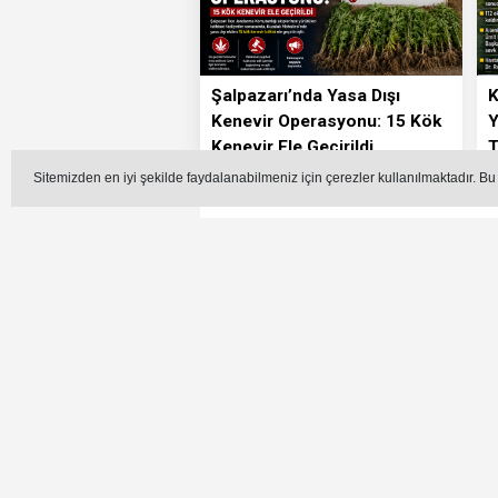
Şalpazarı’nda Yasa Dışı
K
Kenevir Operasyonu: 15 Kök
Y
Kenevir Ele Geçirildi
T
Sitemizden en iyi şekilde faydalanabilmeniz için çerezler kullanılmaktadır. Bu
Haberler
Siyaset
Zeki Çabuk’tan 
AK Parti Şalpazarı İlçe
S