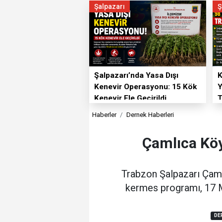
Şalpazarı
Ş
Şalpazarı’nda Yasa Dışı
K
Kenevir Operasyonu: 15 Kök
Y
Kenevir Ele Geçirildi
T
Haberler
Dernek Haberleri
Çamlıca Köy
Trabzon Şalpazarı Çaml
kermes programı, 17 Ma
DE