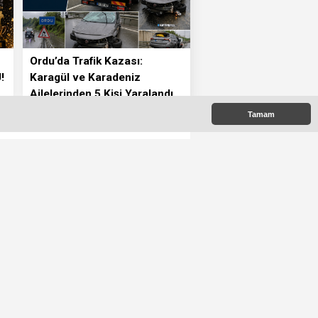
Ordu’da Trafik Kazası:
!
Karagül ve Karadeniz
Ailelerinden 5 Kişi Yaralandı
Tamam
elediyesi’nde İş
”
i Toplantısı’nda yaptığı
:00