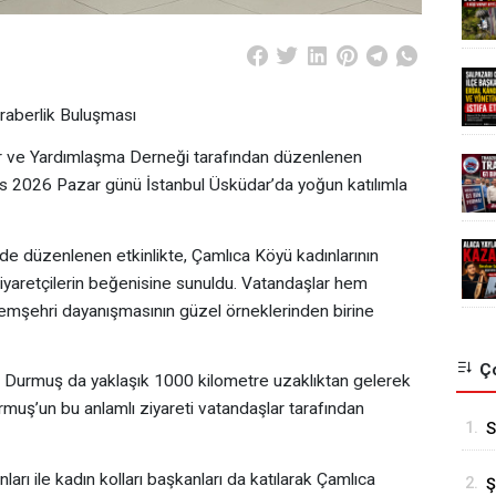
raberlik Buluşması
r ve Yardımlaşma Derneği tarafından düzenlenen
 2026 Pazar günü İstanbul Üsküdar’da yoğun katılımla
e düzenlenen etkinlikte, Çamlıca Köyü kadınlarının
ziyaretçilerin beğenisine sunuldu. Vatandaşlar hem
hemşehri dayanışmasının güzel örneklerinden birine
Ço
Durmuş da yaklaşık 1000 kilometre uzaklıktan gelerek
rmuş’un bu anlamlı ziyareti vatandaşlar tarafından
1.
S
K
rı ile kadın kolları başkanları da katılarak Çamlıca
2.
Ş