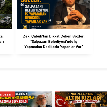
za:
Zeki Çabuk’tan Dikkat Çeken Sözler:
arı
“Şalpazarı Belediyesi’nde İş
Yapmadan Dedikodu Yapanlar Var”
alpazarı