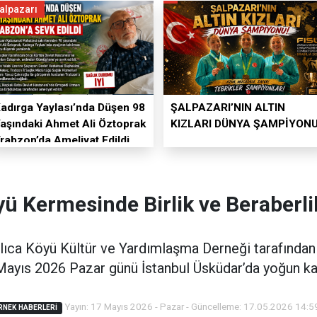
alpazarı
adırga Yaylası’nda Düşen 98
ŞALPAZARI’NIN ALTIN
aşındaki Ahmet Ali Öztoprak
KIZLARI DÜNYA ŞAMPİYONU
rabzon’da Ameliyat Edildi
ü Kermesinde Birlik ve Beraberl
ıca Köyü Kültür ve Yardımlaşma Derneği tarafında
yıs 2026 Pazar günü İstanbul Üsküdar’da yoğun katı
Yayın: 17 Mayıs 2026 - Pazar - Güncelleme: 17.05.2026 14:5
RNEK HABERLERI