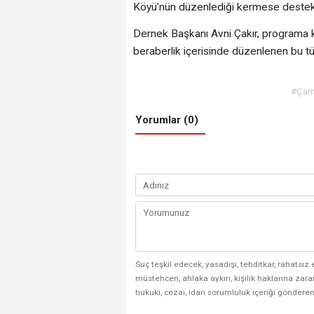
Köyü’nün düzenlediği kermese destek
Dernek Başkanı Avni Çakır, programa ka
beraberlik içerisinde düzenlenen bu tür e
#Çaml
Yorumlar (0)
Suç teşkil edecek, yasadışı, tehditkar, rahatsız 
müstehcen, ahlaka aykırı, kişilik haklarına zarar
hukuki, cezai, idari sorumluluk içeriği gönderen