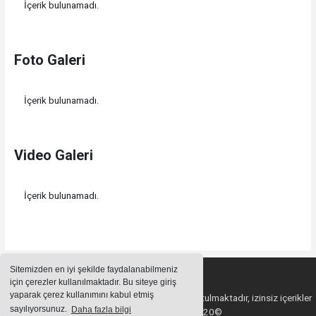
İçerik bulunamadı.
Foto Galeri
İçerik bulunamadı.
Video Galeri
İçerik bulunamadı.
Sitemizden en iyi şekilde faydalanabilmeniz
için çerezler kullanılmaktadır. Bu siteye giriş
yaparak çerez kullanımını kabul etmiş
Sitemizde bulunan içeriklerin tüm hakları saklı tutulmaktadır, izinsiz içerikler
sayılıyorsunuz.
Daha fazla bilgi
kullanılamaz. Copyright 2020©