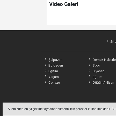
Video Galeri
Site
Şalpazarı
Dernek Haberler
Bölgeden
Spor
Eğitim
Siyaset
Yaşam
Eğitim
Cenaze
Düğün / Nişan
Sitemizden en iyi şekilde faydalanabilmeniz için çerezler kullanılmaktadır. Bu
Sitemizde bulun