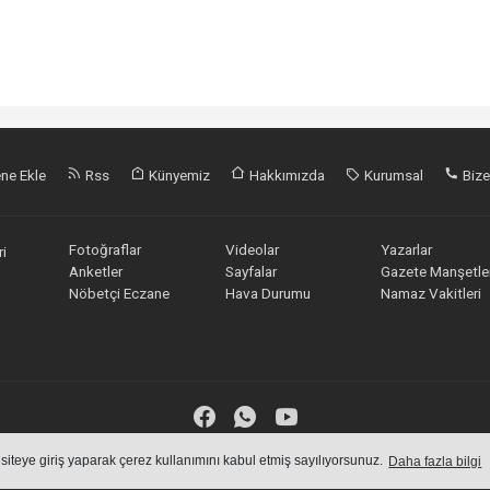
ne Ekle
Rss
Künyemiz
Hakkımızda
Kurumsal
Bize
Fotoğraflar
Videolar
Yazarlar
i
Anketler
Sayfalar
Gazete Manşetler
Nöbetçi Eczane
Hava Durumu
Namaz Vakitleri
 siteye giriş yaparak çerez kullanımını kabul etmiş sayılıyorsunuz.
Daha fazla bilgi
an içeriklerin tüm hakları saklı tutulmaktadır, izinsiz içerikler kullanılamaz.