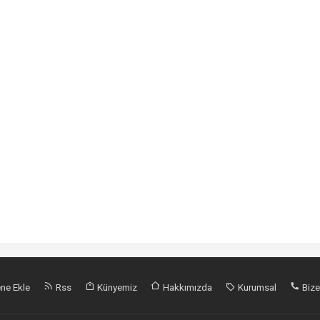
ne Ekle
Rss
Künyemiz
Hakkımızda
Kurumsal
Bize